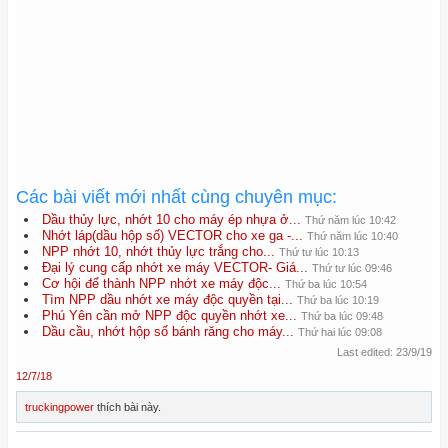
Các bài viết mới nhất cùng chuyên mục:
Dầu thủy lực, nhớt 10 cho máy ép nhựa ở...
Thứ năm lúc 10:42
Nhớt láp(dầu hộp số) VECTOR cho xe ga -...
Thứ năm lúc 10:40
NPP nhớt 10, nhớt thủy lực trắng cho...
Thứ tư lúc 10:13
Đại lý cung cấp nhớt xe máy VECTOR- Giá...
Thứ tư lúc 09:46
Cơ hội để thành NPP nhớt xe máy độc...
Thứ ba lúc 10:54
Tìm NPP dầu nhớt xe máy độc quyền tại...
Thứ ba lúc 10:19
Phú Yên cần mở NPP độc quyền nhớt xe...
Thứ ba lúc 09:48
Dầu cầu, nhớt hộp số bánh răng cho máy...
Thứ hai lúc 09:08
Last edited:
23/9/19
12/7/18
truckingpower
thích bài này.