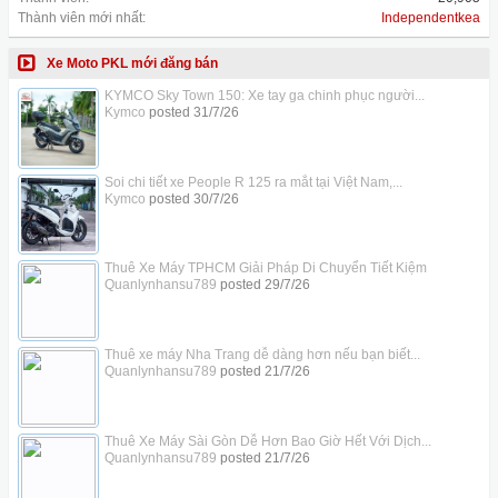
Thành viên mới nhất:
Independentkea
Xe Moto PKL mới đăng bán
KYMCO Sky Town 150: Xe tay ga chinh phục người...
Kymco
posted
31/7/26
Soi chi tiết xe People R 125 ra mắt tại Việt Nam,...
Kymco
posted
30/7/26
Thuê Xe Máy TPHCM Giải Pháp Di Chuyển Tiết Kiệm
Quanlynhansu789
posted
29/7/26
Thuê xe máy Nha Trang dễ dàng hơn nếu bạn biết...
Quanlynhansu789
posted
21/7/26
Thuê Xe Máy Sài Gòn Dễ Hơn Bao Giờ Hết Với Dịch...
Quanlynhansu789
posted
21/7/26