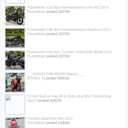
ThanhMotor Cần Bán HarleyDavidson Iron 883 2016...
ThanhMotor
posted
10/7/26
Thanhmotor Cần Bán HarleyDavidson Breakout 114CI
ThanhMotor
posted
10/7/26
Thanhmotor Cần Bán Triumph Trident 660 Model 2022
ThanhMotor
posted
10/7/26
___HONDA CBR 600RR Repsol___
HITMEN_Bi
posted
30/6/26
Có nên thuê xe máy để tự khám phá Nha Trang không
Hgo25
posted
30/6/26
Triumph StreetTwin 900 2020
ThanhMotor
posted
14/6/26