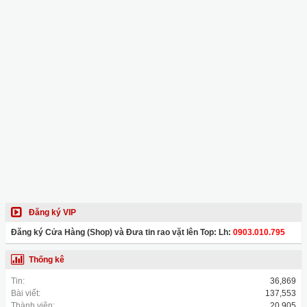
Đăng ký VIP
Đăng ký Cửa Hàng (Shop) và Đưa tin rao vặt lên Top: Lh:
0903.010.795
Thống kê
Tin:
36,869
Bài viết:
137,553
Thành viên:
20,905