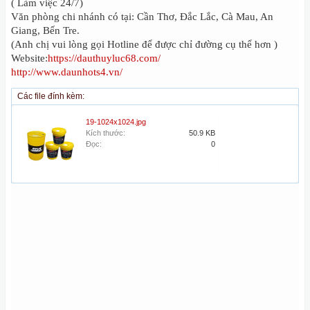
( Làm việc 24/7)
Văn phòng chi nhánh có tại: Cần Thơ, Đắc Lắc, Cà Mau, An
Giang, Bến Tre.
(Anh chị vui lòng gọi Hotline để được chỉ đường cụ thể hơn )
Website:
https://dauthuyluc68.com/
http://www.daunhots4.vn/
Các file đính kèm:
19-1024x1024.jpg
Kích thước:
50.9 KB
Đọc:
0