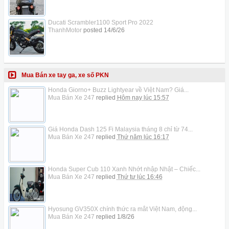
Ducati Scrambler1100 Sport Pro 2022
ThanhMotor
posted
14/6/26
Mua Bán xe tay ga, xe số PKN
Honda Giorno+ Buzz Lightyear về Việt Nam? Giá...
Mua Bán Xe 247
replied
Hôm nay lúc 15:57
Giá Honda Dash 125 Fi Malaysia tháng 8 chỉ từ 74...
Mua Bán Xe 247
replied
Thứ năm lúc 16:17
Honda Super Cub 110 Xanh Nhớt nhập Nhật – Chiếc...
Mua Bán Xe 247
replied
Thứ tư lúc 16:46
Hyosung GV350X chính thức ra mắt Việt Nam, động...
Mua Bán Xe 247
replied
1/8/26