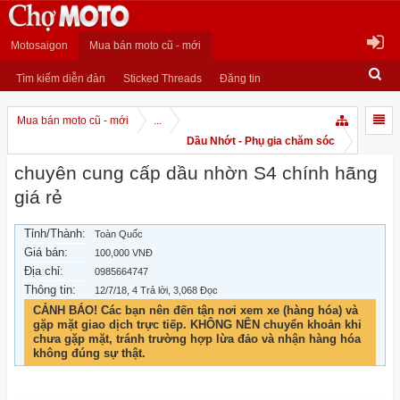
Motosaigon
Mua bán moto cũ - mới
Tìm kiếm diễn đàn
Sticked Threads
Đăng tin
Mua bán moto cũ - mới
...
Dầu Nhớt - Phụ gia chăm sóc
chuyên cung cấp dầu nhờn S4 chính hãng
giá rẻ
Tỉnh/Thành:
Toàn Quốc
Giá bán:
100,000 VNĐ
Địa chỉ:
0985664747
Thông tin:
12/7/18
, 4 Trả lời, 3,068 Đọc
CẢNH BÁO! Các bạn nên đến tận nơi xem xe (hàng hóa) và
gặp mặt giao dịch trực tiếp. KHÔNG NÊN chuyển khoản khi
chưa gặp mặt, tránh trường hợp lừa đảo và nhận hàng hóa
không đúng sự thật.