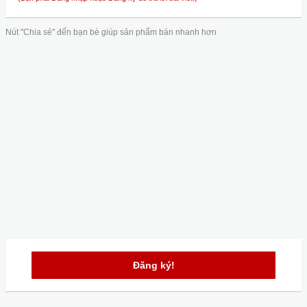
Nút "Chia sẻ" đến bạn bè giúp sản phẩm bán nhanh hơn
Đăng ký!