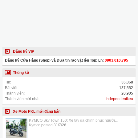
Đăng ký VIP
Đăng ký Cửa Hàng (Shop) và Đưa tin rao vặt lên Top: Lh:
0903.010.795
Thống kê
Tin:
36,868
Bài viết:
137,552
Thành viên:
20,905
Thành viên mới nhất:
Independentkea
Xe Moto PKL mới đăng bán
KYMCO Sky Town 150: Xe tay ga chinh phục người...
Kymco
posted
31/7/26