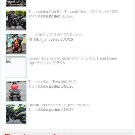
Thanhmotor Cần Bán Triumph Trident 660 Model 2022
ThanhMotor
posted
10/7/26
___HONDA CBR 600RR Repsol___
HITMEN_Bi
posted
30/6/26
Có nên thuê xe máy để tự khám phá Nha Trang không
Hgo25
posted
30/6/26
Triumph StreetTwin 900 2020
ThanhMotor
posted
14/6/26
Ducati Scrambler1100 Sport Pro 2022
ThanhMotor
posted
14/6/26