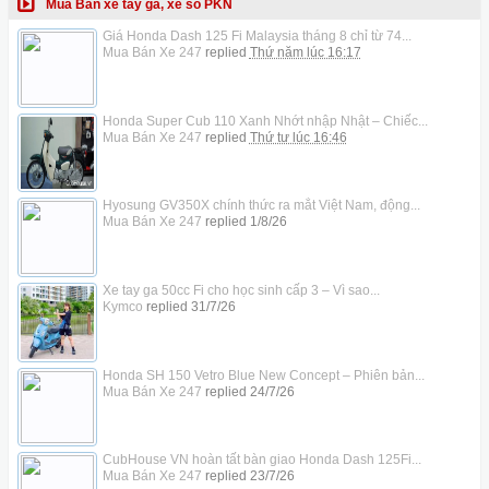
Mua Bán xe tay ga, xe số PKN
Giá Honda Dash 125 Fi Malaysia tháng 8 chỉ từ 74...
Mua Bán Xe 247
replied
Thứ năm lúc 16:17
Honda Super Cub 110 Xanh Nhớt nhập Nhật – Chiếc...
Mua Bán Xe 247
replied
Thứ tư lúc 16:46
Hyosung GV350X chính thức ra mắt Việt Nam, động...
Mua Bán Xe 247
replied
1/8/26
Xe tay ga 50cc Fi cho học sinh cấp 3 – Vì sao...
Kymco
replied
31/7/26
Honda SH 150 Vetro Blue New Concept – Phiên bản...
Mua Bán Xe 247
replied
24/7/26
CubHouse VN hoàn tất bàn giao Honda Dash 125Fi...
Mua Bán Xe 247
replied
23/7/26