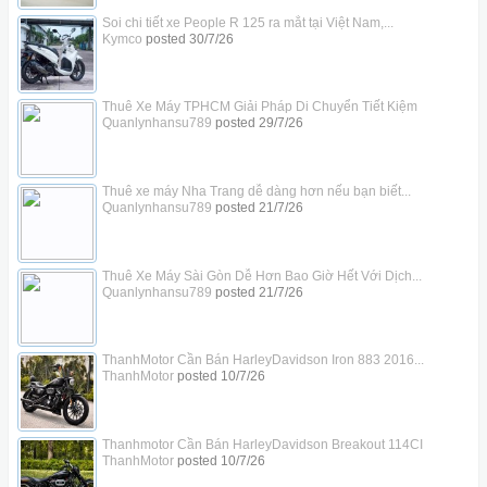
Soi chi tiết xe People R 125 ra mắt tại Việt Nam,...
Kymco
posted
30/7/26
Thuê Xe Máy TPHCM Giải Pháp Di Chuyển Tiết Kiệm
Quanlynhansu789
posted
29/7/26
Thuê xe máy Nha Trang dễ dàng hơn nếu bạn biết...
Quanlynhansu789
posted
21/7/26
Thuê Xe Máy Sài Gòn Dễ Hơn Bao Giờ Hết Với Dịch...
Quanlynhansu789
posted
21/7/26
ThanhMotor Cần Bán HarleyDavidson Iron 883 2016...
ThanhMotor
posted
10/7/26
Thanhmotor Cần Bán HarleyDavidson Breakout 114CI
ThanhMotor
posted
10/7/26