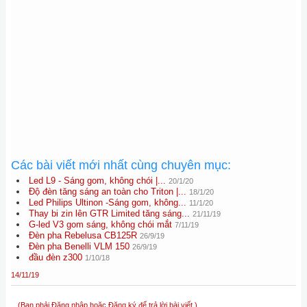
Các bài viết mới nhất cùng chuyên mục:
Led L9 - Sáng gom, không chói |...
20/1/20
Độ đèn tăng sáng an toàn cho Triton |...
18/1/20
Led Philips Ultinon -Sáng gom, không...
11/1/20
Thay bi zin lên GTR Limited tăng sáng...
21/11/19
G-led V3 gom sáng, không chói mắt
7/11/19
Đèn pha Rebelusa CB125R
26/9/19
Đèn pha Benelli VLM 150
26/9/19
đầu đèn z300
1/10/18
14/11/19
(Bạn phải Đăng nhập hoặc Đăng ký để trả lời bài viết.)