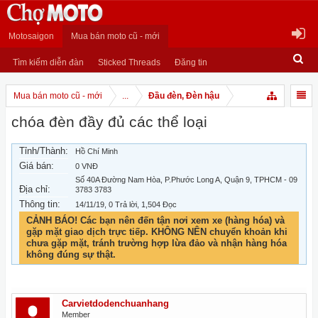
Motosaigon
Mua bán moto cũ - mới
Tìm kiếm diễn đàn
Sticked Threads
Đăng tin
Mua bán moto cũ - mới
...
Đầu đèn, Đèn hậu
chóa đèn đầy đủ các thể loại
Tỉnh/Thành:
Hồ Chí Minh
Giá bán:
0 VNĐ
Số 40A Đường Nam Hòa, P.Phước Long A, Quận 9, TPHCM - 09
Địa chỉ:
3783 3783
Thông tin:
14/11/19
, 0 Trả lời, 1,504 Đọc
CẢNH BÁO! Các bạn nên đến tận nơi xem xe (hàng hóa) và
gặp mặt giao dịch trực tiếp. KHÔNG NÊN chuyển khoản khi
chưa gặp mặt, tránh trường hợp lừa đảo và nhận hàng hóa
không đúng sự thật.
Carvietdodenchuanhang
Member