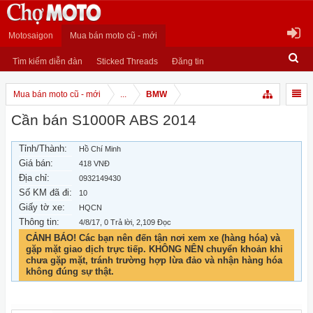
Motosaigon
Mua bán moto cũ - mới
Tìm kiếm diễn đàn
Sticked Threads
Đăng tin
Mua bán moto cũ - mới
...
BMW
Cần bán S1000R ABS 2014
Tỉnh/Thành:
Hồ Chí Minh
Giá bán:
418 VNĐ
Địa chỉ:
0932149430
Số KM đã đi:
10
Giấy tờ xe:
HQCN
Thông tin:
4/8/17
, 0 Trả lời, 2,109 Đọc
CẢNH BÁO! Các bạn nên đến tận nơi xem xe (hàng hóa) và
gặp mặt giao dịch trực tiếp. KHÔNG NÊN chuyển khoản khi
chưa gặp mặt, tránh trường hợp lừa đảo và nhận hàng hóa
không đúng sự thật.