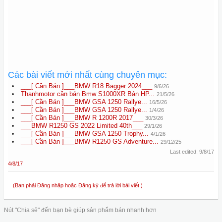
Các bài viết mới nhất cùng chuyên mục:
___[ Cần Bán ]___BMW R18 Bagger 2024___
9/6/26
Thanhmotor cần bán Bmw S1000XR Bản HP...
21/5/26
___[ Cần Bán ]___BMW GSA 1250 Rallye...
16/5/26
___[ Cần Bán ]___BMW GSA 1250 Rallye...
1/4/26
___[ Cần Bán ]___BMW R 1200R 2017___
30/3/26
___BMW R1250 GS 2022 Limited 40th___
29/1/26
___[ Cần Bán ]___BMW GSA 1250 Trophy...
4/1/26
___[ Cần Bán ]___BMW R1250 GS Adventure...
29/12/25
Last edited:
9/8/17
4/8/17
(Bạn phải Đăng nhập hoặc Đăng ký để trả lời bài viết.)
Nút "Chia sẻ" đến bạn bè giúp sản phẩm bán nhanh hơn