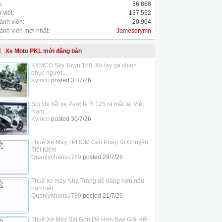
:
36,868
 viết:
137,552
ành viên:
20,904
ành viên mới nhất:
Jamesdrymn
Xe Moto PKL mới đăng bán
KYMCO Sky Town 150: Xe tay ga chinh
phục người...
Kymco
posted
31/7/26
Soi chi tiết xe People R 125 ra mắt tại Việt
Nam,...
Kymco
posted
30/7/26
Thuê Xe Máy TPHCM Giải Pháp Di Chuyển
Tiết Kiệm
Quanlynhansu789
posted
29/7/26
Thuê xe máy Nha Trang dễ dàng hơn nếu
bạn biết...
Quanlynhansu789
posted
21/7/26
Thuê Xe Máy Sài Gòn Dễ Hơn Bao Giờ Hết