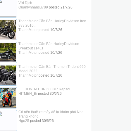
Với Dịch...
Quanlynhansu789
posted
21/7/26
ThanhMotor Cần Bán HarleyDavidson Iron
883 2016...
ThanhMotor
posted
10/7/26
Thanhmotor Cần Bán HarleyDavidson
Breakout 114CI
ThanhMotor
posted
10/7/26
Thanhmotor Cần Bán Triumph Trident 660
Model 2022
ThanhMotor
posted
10/7/26
___HONDA CBR 600RR Repsol___
HITMEN_Bi
posted
30/6/26
Có nên thuê xe máy để tự khám phá Nha
Trang không
Hgo25
posted
30/6/26