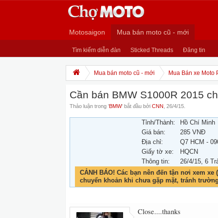
Motosaigon
Mua bán moto cũ - mới
Tìm kiếm diễn đàn
Sticked Threads
Đăng tin
Mua bán moto cũ - mới
Mua Bán xe Moto 
Cần bán BMW S1000R 2015 chín
Thảo luận trong '
BMW
' bắt đầu bởi
CNN
,
26/4/15
.
Tỉnh/Thành:
Hồ Chí Minh
Giá bán:
285 VNĐ
Địa chỉ:
Q7 HCM - 09
Giấy tờ xe:
HQCN
Thông tin:
26/4/15
, 6 Tr
CẢNH BÁO! Các bạn nên đến tận nơi xem xe (
chuyển khoản khi chưa gặp mặt, tránh trườn
Close....thanks