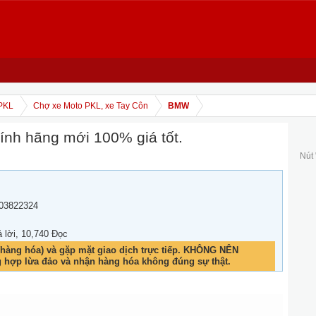
PKL
Chợ xe Moto PKL, xe Tay Côn
BMW
h hãng mới 100% giá tốt.
Nút
03822324
ả lời, 10,740 Đọc
hàng hóa) và gặp mặt giao dịch trực tiếp. KHÔNG NÊN
g hợp lừa đảo và nhận hàng hóa không đúng sự thật.