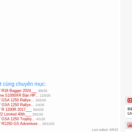
ất cùng chuyên mục:
 R18 Bagger 2024___
9/6/26
mw S1000XR Bản HP...
21/5/26
GSA 1250 Rallye...
16/5/26
GSA 1250 Rallye...
1/4/26
Đă
 R 1200R 2017___
30/3/26
Lh
 Limited 40th___
29/1/26
GSA 1250 Trophy...
4/1/26
R1250 GS Adventure...
29/12/25
Last edited:
4/8/15