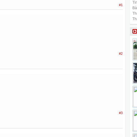
Tin
#1
Bài
Th
Th
#2
#3