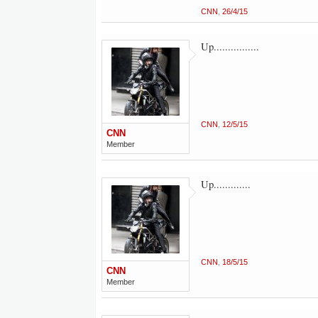
CNN
,
26/4/15
Up................
CNN
,
12/5/15
CNN
Member
Up.............
CNN
,
18/5/15
CNN
Member