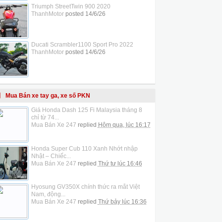
Triumph StreetTwin 900 2020
ThanhMotor
posted
14/6/26
Ducati Scrambler1100 Sport Pro 2022
ThanhMotor
posted
14/6/26
Mua Bán xe tay ga, xe số PKN
Giá Honda Dash 125 Fi Malaysia tháng 8
chỉ từ 74...
Mua Bán Xe 247
replied
Hôm qua, lúc 16:17
Honda Super Cub 110 Xanh Nhớt nhập
Nhật – Chiếc...
Mua Bán Xe 247
replied
Thứ tư lúc 16:46
Hyosung GV350X chính thức ra mắt Việt
Nam, động...
Mua Bán Xe 247
replied
Thứ bảy lúc 16:36