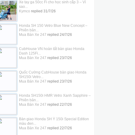
Xe tay ga 50cc Fi cho học sinh cấp 3 – Vì
sao...
Kymco
replied
31/7/26
Honda SH 150 Vetro Blue New Concept –
Phiên bản...
Mua Bán Xe 247
replied
24/7/26
CubHouse VN hoàn tất bàn giao Honda
Dash 125Fi...
Mua Bán Xe 247
replied
23/7/26
Quốc Cường CubHouse bàn giao Honda
SH150i Vetro...
Mua Bán Xe 247
replied
23/7/26
Honda SH150i HMR Vetro Xanh Sapphire –
Phiên bản...
Mua Bán Xe 247
replied
22/7/26
Bàn giao Honda SH Ý 150i Special Edition
màu đen...
Mua Bán Xe 247
replied
22/7/26