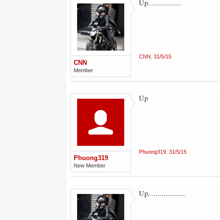
Up.................
CNN
,
31/5/15
CNN
Member
Up
Phuong319
,
31/5/15
Phuong319
New Member
Up...................