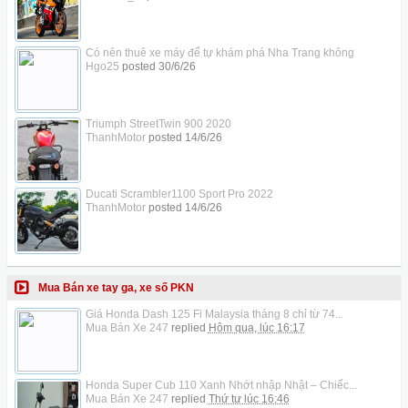
Có nên thuê xe máy để tự khám phá Nha Trang không
Hgo25
posted
30/6/26
Triumph StreetTwin 900 2020
ThanhMotor
posted
14/6/26
Ducati Scrambler1100 Sport Pro 2022
ThanhMotor
posted
14/6/26
Mua Bán xe tay ga, xe số PKN
Giá Honda Dash 125 Fi Malaysia tháng 8 chỉ từ 74...
Mua Bán Xe 247
replied
Hôm qua, lúc 16:17
Honda Super Cub 110 Xanh Nhớt nhập Nhật – Chiếc...
Mua Bán Xe 247
replied
Thứ tư lúc 16:46