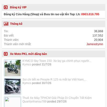
Đăng ký VIP
Đăng ký Cửa Hàng (Shop) và Đưa tin rao vặt lên Top: Lh:
0903.010.795
Thống kê
Tin:
36,868
Bài viết:
137,552
Thành viên:
20,904
Thành viên mới nhất:
Jamesdrymn
Xe Moto PKL mới đăng bán
KYMCO Sky Town 150: Xe tay ga chinh phục người...
Kymco
posted
31/7/26
Soi chi tiết xe People R 125 ra mắt tại Việt Nam,...
Kymco
posted
30/7/26
Thuê Xe Máy TPHCM Giải Pháp Di Chuyển Tiết Kiệm
Quanlynhansu789
posted
29/7/26