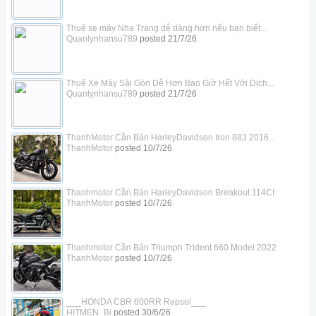
Thuê xe máy Nha Trang dễ dàng hơn nếu bạn biết...
Quanlynhansu789
posted
21/7/26
Thuê Xe Máy Sài Gòn Dễ Hơn Bao Giờ Hết Với Dịch...
Quanlynhansu789
posted
21/7/26
ThanhMotor Cần Bán HarleyDavidson Iron 883 2016...
ThanhMotor
posted
10/7/26
Thanhmotor Cần Bán HarleyDavidson Breakout 114CI
ThanhMotor
posted
10/7/26
Thanhmotor Cần Bán Triumph Trident 660 Model 2022
ThanhMotor
posted
10/7/26
___HONDA CBR 600RR Repsol___
HITMEN_Bi
posted
30/6/26