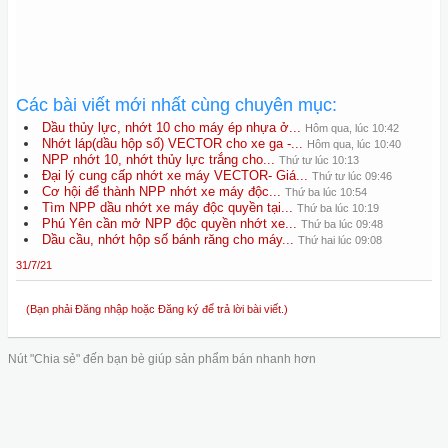
Các bài viết mới nhất cùng chuyên mục:
Dầu thủy lực, nhớt 10 cho máy ép nhựa ở...
Hôm qua, lúc 10:42
Nhớt láp(dầu hộp số) VECTOR cho xe ga -...
Hôm qua, lúc 10:40
NPP nhớt 10, nhớt thủy lực trắng cho...
Thứ tư lúc 10:13
Đại lý cung cấp nhớt xe máy VECTOR- Giá...
Thứ tư lúc 09:46
Cơ hội để thành NPP nhớt xe máy độc...
Thứ ba lúc 10:54
Tìm NPP dầu nhớt xe máy độc quyền tại...
Thứ ba lúc 10:19
Phú Yên cần mở NPP độc quyền nhớt xe...
Thứ ba lúc 09:48
Dầu cầu, nhớt hộp số bánh răng cho máy...
Thứ hai lúc 09:08
31/7/21
(Bạn phải Đăng nhập hoặc Đăng ký để trả lời bài viết.)
Nút "Chia sẻ" đến bạn bè giúp sản phẩm bán nhanh hơn