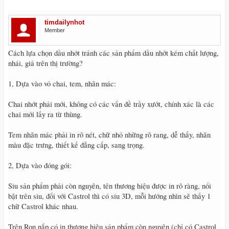
timdailynhot
Member
Cách lựa chọn dầu nhớt tránh các sản phẩm dầu nhớt kém chất lượng,
nhái, giả trên thị trường?
1, Dựa vào vỏ chai, tem, nhãn mác:
Chai nhớt phải mới, không có các vấn đề trầy xướt, chính xác là các
chai mới lấy ra từ thùng.
Tem nhãn mác phải in rõ nét, chữ nhỏ những rõ rang, dễ thấy, nhãn
màu đặc trưng, thiết kế đẳng cấp, sang trọng.
2, Dựa vào đóng gói:
Siu sản phẩm phải còn nguyên, tên thương hiệu được in rõ ràng, nổi
bật trên siu, đối với Castrol thì có siu 3D, mỗi hướng nhìn sẽ thấy 1
chữ Castrol khác nhau.
Trên Ron nắp có in thương hiệu sản phẩm còn nguyên (chỉ có Castrol