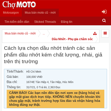
Motosaigon
Mua bán moto cũ - mới
Tìm kiếm diễn đàn
Sticked Threads
Đăng tin
Mua bán moto cũ - mới
...
Dầu Nhớt - Phụ gia chăm sóc
Cách lựa chọn dầu nhớt tránh các sản
phẩm dầu nhớt kém chất lượng, nhái, giả
trên thị trường
Tỉnh/Thành:
Hồ Chí Minh
Giá bán:
100,000 VNĐ
Địa chỉ:
167/4E Tân Hiệp 4, Tân Hiệp, Hóc Môn
Thông tin:
31/7/21
, 0 Trả lời, 2,363 Đọc
CẢNH BÁO! Các bạn nên đến tận nơi xem xe (hàng hóa) và
gặp mặt giao dịch trực tiếp. KHÔNG NÊN chuyển khoản khi
chưa gặp mặt, tránh trường hợp lừa đảo và nhận hàng hóa
không đúng sự thật.