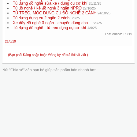
Tủ đựng đồ nghề sửa xe / dụng cụ cơ khí
28/11/25
Tủ đồ nghề / kệ đồ nghề 3 ngăn NPRO
27/10/25
TỦ TREO, MÓC DỤNG CỤ ĐỒ NGHỀ 2 CÁNH
24/10/25
Tủ đựng dụng cụ 2 ngăn 2 cánh
9/9/25
Xe đẩy đồ nghề 3 ngăn - chuyên dùng cho...
8/9/25
Tủ đựng đồ nghề - tủ treo dụng cụ cơ khí
4/9/25
Last edited:
1/9/19
21/8/19
(Bạn phải Đăng nhập hoặc Đăng ký để trả lời bài viết.)
Nút "Chia sẻ" đến bạn bè giúp sản phẩm bán nhanh hơn