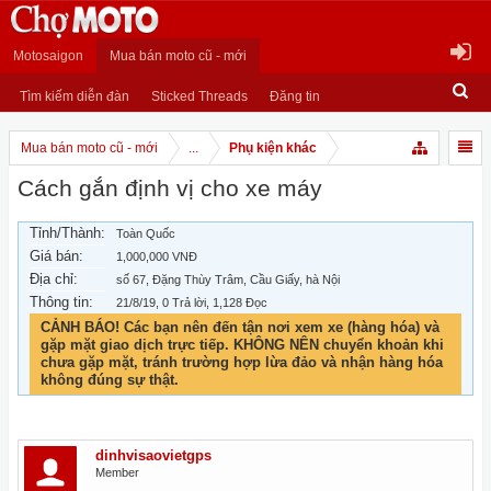
Motosaigon
Mua bán moto cũ - mới
Tìm kiếm diễn đàn
Sticked Threads
Đăng tin
Mua bán moto cũ - mới
...
Phụ kiện khác
Cách gắn định vị cho xe máy
Tỉnh/Thành:
Toàn Quốc
Giá bán:
1,000,000 VNĐ
Địa chỉ:
số 67, Đặng Thùy Trâm, Cầu Giấy, hà Nội
Thông tin:
21/8/19
, 0 Trả lời, 1,128 Đọc
CẢNH BÁO! Các bạn nên đến tận nơi xem xe (hàng hóa) và
gặp mặt giao dịch trực tiếp. KHÔNG NÊN chuyển khoản khi
chưa gặp mặt, tránh trường hợp lừa đảo và nhận hàng hóa
không đúng sự thật.
dinhvisaovietgps
Member