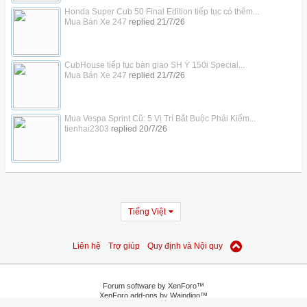
Honda Super Cub 50 Final Edition tiếp tục có thêm...
Mua Bán Xe 247
replied
21/7/26
CubHouse tiếp tục bàn giao SH Ý 150i Special...
Mua Bán Xe 247
replied
21/7/26
Mua Vespa Sprint Cũ: 5 Vị Trí Bắt Buộc Phải Kiểm...
tienhai2303
replied
20/7/26
Tiếng Việt
Liên hệ
Trợ giúp
Quy định và Nội quy
Forum software by XenForo™
XenForo add-ons by Waindigo™