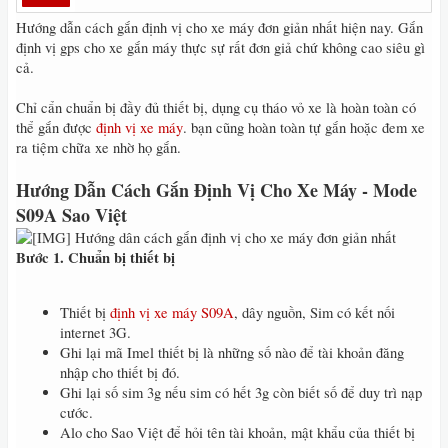
Hướng dẫn cách gắn định vị cho xe máy đơn giản nhất hiện nay. Gắn
định vị gps cho xe gắn máy thực sự rất đơn giả chứ không cao siêu gì
cả.
Chỉ cẩn chuẩn bị đầy đủ thiết bị, dụng cụ tháo vỏ xe là hoàn toàn có
thể gắn được
định vị xe máy
. bạn cũng hoàn toàn tự gắn hoặc đem xe
ra tiệm chữa xe nhờ họ gắn.
Hướng Dẫn Cách Gắn Định Vị Cho Xe Máy - Mode
S09A Sao Việt
Hướng dân cách gắn định vị cho xe máy đơn giản nhất
Bước 1. Chuẩn bị thiết bị
Thiết bị
định vị xe máy S09A
, dây nguồn, Sim có kết nối
internet 3G.
Ghi lại mã Imel thiết bị là những số nào để tài khoản đăng
nhập cho thiết bị đó.
Ghi lại số sim 3g nếu sim có hết 3g còn biết số để duy trì nạp
cước.
Alo cho Sao Việt để hỏi tên tài khoản, mật khẩu của thiết bị