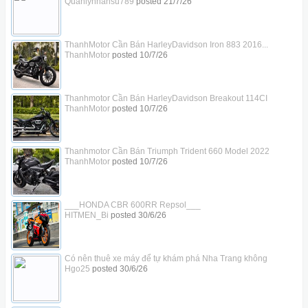
Quanlynhansu789
posted
21/7/26
ThanhMotor Cần Bán HarleyDavidson Iron 883 2016...
ThanhMotor
posted
10/7/26
Thanhmotor Cần Bán HarleyDavidson Breakout 114CI
ThanhMotor
posted
10/7/26
Thanhmotor Cần Bán Triumph Trident 660 Model 2022
ThanhMotor
posted
10/7/26
___HONDA CBR 600RR Repsol___
HITMEN_Bi
posted
30/6/26
Có nên thuê xe máy để tự khám phá Nha Trang không
Hgo25
posted
30/6/26