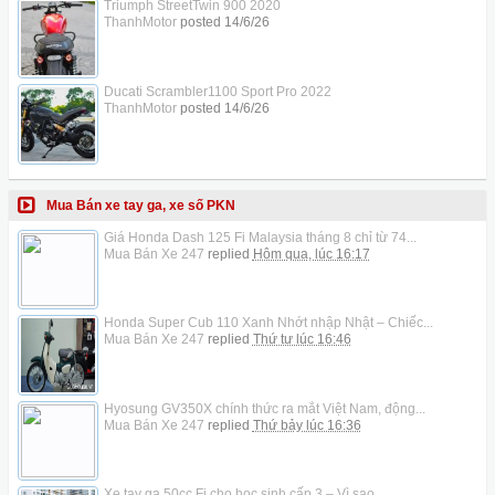
Triumph StreetTwin 900 2020
ThanhMotor
posted
14/6/26
Ducati Scrambler1100 Sport Pro 2022
ThanhMotor
posted
14/6/26
Mua Bán xe tay ga, xe số PKN
Giá Honda Dash 125 Fi Malaysia tháng 8 chỉ từ 74...
Mua Bán Xe 247
replied
Hôm qua, lúc 16:17
Honda Super Cub 110 Xanh Nhớt nhập Nhật – Chiếc...
Mua Bán Xe 247
replied
Thứ tư lúc 16:46
Hyosung GV350X chính thức ra mắt Việt Nam, động...
Mua Bán Xe 247
replied
Thứ bảy lúc 16:36
Xe tay ga 50cc Fi cho học sinh cấp 3 – Vì sao...