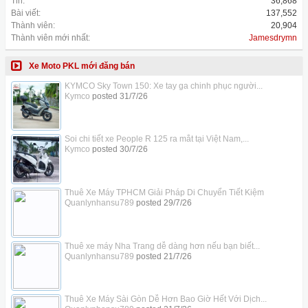
Tin:
36,868
Bài viết:
137,552
Thành viên:
20,904
Thành viên mới nhất:
Jamesdrymn
Xe Moto PKL mới đăng bán
KYMCO Sky Town 150: Xe tay ga chinh phục người...
Kymco
posted
31/7/26
Soi chi tiết xe People R 125 ra mắt tại Việt Nam,...
Kymco
posted
30/7/26
Thuê Xe Máy TPHCM Giải Pháp Di Chuyển Tiết Kiệm
Quanlynhansu789
posted
29/7/26
Thuê xe máy Nha Trang dễ dàng hơn nếu bạn biết...
Quanlynhansu789
posted
21/7/26
Thuê Xe Máy Sài Gòn Dễ Hơn Bao Giờ Hết Với Dịch...