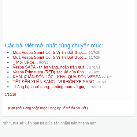
Các bài viết mới nhất cùng chuyên mục:
Mua Vespa Sprint Cũ: 5 Vị Trí Bắt Buộc...
20/7/26
Mua Vespa Sprint Cũ: 5 Vị Trí Bắt Buộc...
20/7/26
_ Mới về xe...
9/3/23
Vespa SAPA - tri ân vàng, ngập tràn quà...
27/1/21
Vespa Primavera (RED) sắc đỏ của tình...
26/1/21
KHAI XUÂN ĐÓN LỘC - KHAI QUÀ ĐÓN VESPA
22/1/21
TẾT ĐẾN XUÂN SANG - VUI ĐÓN XE SANG
22/1/21
Thăng hạng xế sang - chẳng màn về giá,...
15/1/21
1/10/16
(Bạn phải Đăng nhập hoặc Đăng ký để trả lời bài viết.)
Nút "Chia sẻ" đến bạn bè giúp sản phẩm bán nhanh hơn