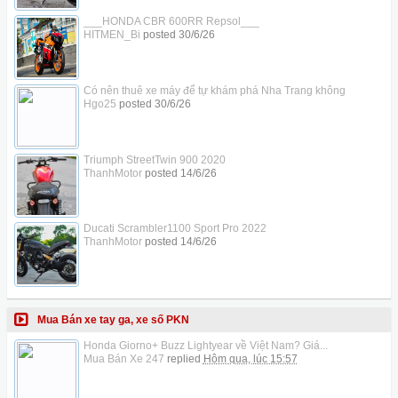
___HONDA CBR 600RR Repsol___
HITMEN_Bi
posted
30/6/26
Có nên thuê xe máy để tự khám phá Nha Trang không
Hgo25
posted
30/6/26
Triumph StreetTwin 900 2020
ThanhMotor
posted
14/6/26
Ducati Scrambler1100 Sport Pro 2022
ThanhMotor
posted
14/6/26
Mua Bán xe tay ga, xe số PKN
Honda Giorno+ Buzz Lightyear về Việt Nam? Giá...
Mua Bán Xe 247
replied
Hôm qua, lúc 15:57