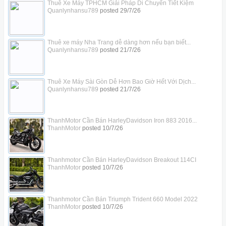
Thuê Xe Máy TPHCM Giải Pháp Di Chuyển Tiết Kiệm
Quanlynhansu789
posted
29/7/26
Thuê xe máy Nha Trang dễ dàng hơn nếu bạn biết...
Quanlynhansu789
posted
21/7/26
Thuê Xe Máy Sài Gòn Dễ Hơn Bao Giờ Hết Với Dịch...
Quanlynhansu789
posted
21/7/26
ThanhMotor Cần Bán HarleyDavidson Iron 883 2016...
ThanhMotor
posted
10/7/26
Thanhmotor Cần Bán HarleyDavidson Breakout 114CI
ThanhMotor
posted
10/7/26
Thanhmotor Cần Bán Triumph Trident 660 Model 2022
ThanhMotor
posted
10/7/26