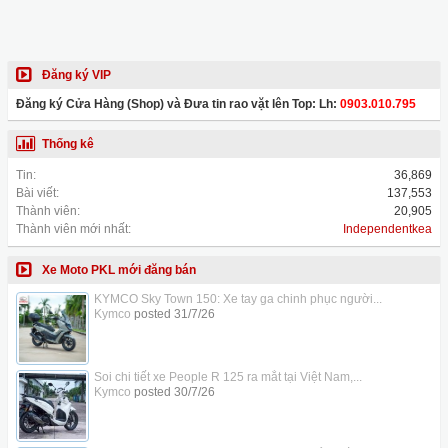
Đăng ký VIP
Đăng ký Cửa Hàng (Shop) và Đưa tin rao vặt lên Top: Lh:
0903.010.795
Thống kê
Tin:
36,869
Bài viết:
137,553
Thành viên:
20,905
Thành viên mới nhất:
Independentkea
Xe Moto PKL mới đăng bán
KYMCO Sky Town 150: Xe tay ga chinh phục người...
Kymco
posted
31/7/26
Soi chi tiết xe People R 125 ra mắt tại Việt Nam,...
Kymco
posted
30/7/26