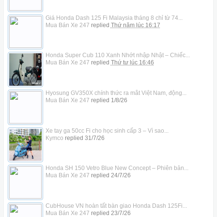
Giá Honda Dash 125 Fi Malaysia tháng 8 chỉ từ 74...
Mua Bán Xe 247
replied
Thứ năm lúc 16:17
Honda Super Cub 110 Xanh Nhớt nhập Nhật – Chiếc...
Mua Bán Xe 247
replied
Thứ tư lúc 16:46
Hyosung GV350X chính thức ra mắt Việt Nam, động...
Mua Bán Xe 247
replied
1/8/26
Xe tay ga 50cc Fi cho học sinh cấp 3 – Vì sao...
Kymco
replied
31/7/26
Honda SH 150 Vetro Blue New Concept – Phiên bản...
Mua Bán Xe 247
replied
24/7/26
CubHouse VN hoàn tất bàn giao Honda Dash 125Fi...
Mua Bán Xe 247
replied
23/7/26