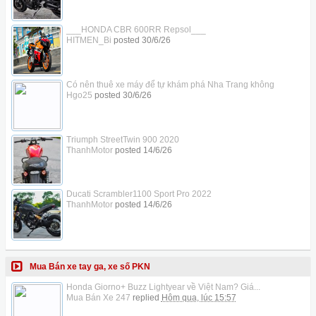
___HONDA CBR 600RR Repsol___
HITMEN_Bi
posted
30/6/26
Có nên thuê xe máy để tự khám phá Nha Trang không
Hgo25
posted
30/6/26
Triumph StreetTwin 900 2020
ThanhMotor
posted
14/6/26
Ducati Scrambler1100 Sport Pro 2022
ThanhMotor
posted
14/6/26
Mua Bán xe tay ga, xe số PKN
Honda Giorno+ Buzz Lightyear về Việt Nam? Giá...
Mua Bán Xe 247
replied
Hôm qua, lúc 15:57