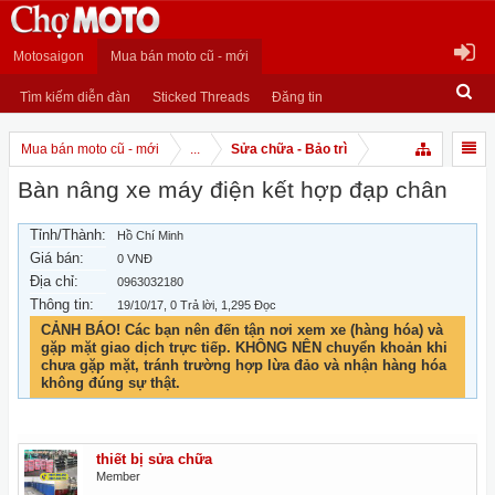
Motosaigon
Mua bán moto cũ - mới
Tìm kiếm diễn đàn
Sticked Threads
Đăng tin
Mua bán moto cũ - mới
...
Sửa chữa - Bảo trì
Bàn nâng xe máy điện kết hợp đạp chân
Tỉnh/Thành:
Hồ Chí Minh
Giá bán:
0 VNĐ
Địa chỉ:
0963032180
Thông tin:
19/10/17
, 0 Trả lời, 1,295 Đọc
CẢNH BÁO! Các bạn nên đến tận nơi xem xe (hàng hóa) và
gặp mặt giao dịch trực tiếp. KHÔNG NÊN chuyển khoản khi
chưa gặp mặt, tránh trường hợp lừa đảo và nhận hàng hóa
không đúng sự thật.
thiết bị sửa chữa
Member