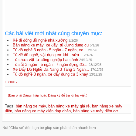
Các bài viết mới nhất cùng chuyên mục:
Kệ di động đồ nghề nhà xưởng
2/2/26
Bàn nâng xe máy, xe đẩy, tủ đựng dụng cụ
5/1/26
Tủ đồ nghề 3 ngăn - 5 ngăn - 7 ngăn, xe...
2/1/26
Tủ để đồ nghề, vật dụng cơ khí - sửa...
2/1/26
Tủ chứa vật tư công nghiệp hai cánh
24/12/25
Tủ sắt 3 ngăn - 5 ngăn - 7 ngăn đựng đồ...
23/12/25
Xe Đẩy Đồ Nghề Đa Năng 3 Tầng 3 Ngăn...
17/12/25
Tủ đồ nghề 3 ngăn, xe đẩy dụng cụ 3 khay
13/12/25
19/10/17
(Bạn phải Đăng nhập hoặc Đăng ký để trả lời bài viết.)
Tags
:
bàn nâng xe máy
,
bàn nâng xe máy giá rẻ
,
bàn nâng xe máy
điện
,
bàn nâng xe máy điện đạp chân
,
bàn nâng xe máy điện cơ
Nút "Chia sẻ" đến bạn bè giúp sản phẩm bán nhanh hơn