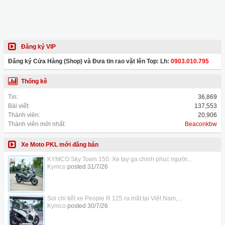
Đăng ký VIP
Đăng ký Cửa Hàng (Shop) và Đưa tin rao vặt lên Top: Lh:
0903.010.795
Thống kê
Tin:
36,869
Bài viết:
137,553
Thành viên:
20,906
Thành viên mới nhất:
Beaconkbw
Xe Moto PKL mới đăng bán
KYMCO Sky Town 150: Xe tay ga chinh phục người...
Kymco
posted
31/7/26
Soi chi tiết xe People R 125 ra mắt tại Việt Nam,...
Kymco
posted
30/7/26