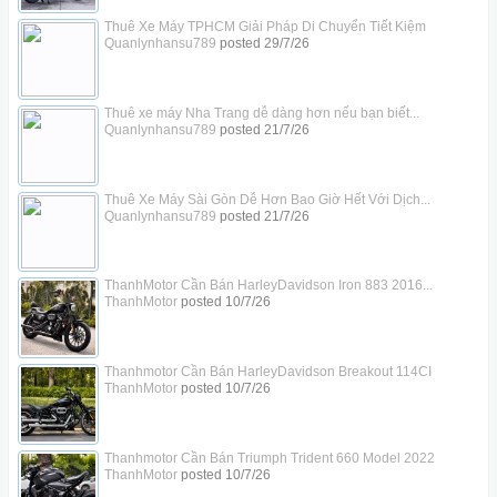
Thuê Xe Máy TPHCM Giải Pháp Di Chuyển Tiết Kiệm
Quanlynhansu789
posted
29/7/26
Thuê xe máy Nha Trang dễ dàng hơn nếu bạn biết...
Quanlynhansu789
posted
21/7/26
Thuê Xe Máy Sài Gòn Dễ Hơn Bao Giờ Hết Với Dịch...
Quanlynhansu789
posted
21/7/26
ThanhMotor Cần Bán HarleyDavidson Iron 883 2016...
ThanhMotor
posted
10/7/26
Thanhmotor Cần Bán HarleyDavidson Breakout 114CI
ThanhMotor
posted
10/7/26
Thanhmotor Cần Bán Triumph Trident 660 Model 2022
ThanhMotor
posted
10/7/26