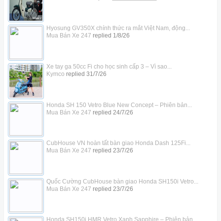
Hyosung GV350X chính thức ra mắt Việt Nam, động...
Mua Bán Xe 247
replied
1/8/26
Xe tay ga 50cc Fi cho học sinh cấp 3 – Vì sao...
Kymco
replied
31/7/26
Honda SH 150 Vetro Blue New Concept – Phiên bản...
Mua Bán Xe 247
replied
24/7/26
CubHouse VN hoàn tất bàn giao Honda Dash 125Fi...
Mua Bán Xe 247
replied
23/7/26
Quốc Cường CubHouse bàn giao Honda SH150i Vetro...
Mua Bán Xe 247
replied
23/7/26
Honda SH150i HMR Vetro Xanh Sapphire – Phiên bản...