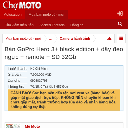
Motosaigon
Mua bán moto cũ - mới
Tìm kiếm diễn đàn
Sticked Threads
Đăng tin
Mua bán moto cũ - mới
...
Camera hành trình
Bán GoPro Hero 3+ black edition + dây đeo
ngực + remote + SD 32Gb
Tỉnh/Thành:
Hồ Chí Minh
Giá bán:
7,900,000 VNĐ
Địa chỉ:
0903010795
Thông tin:
7/1/15
, 0 Trả lời, 3,657 Đọc
CẢNH BÁO! Các bạn nên đến tận nơi xem xe (hàng hóa) và
gặp mặt giao dịch trực tiếp. KHÔNG NÊN chuyển khoản khi
chưa gặp mặt, tránh trường hợp lừa đảo và nhận hàng hóa
không đúng sự thật.
Mê Moto