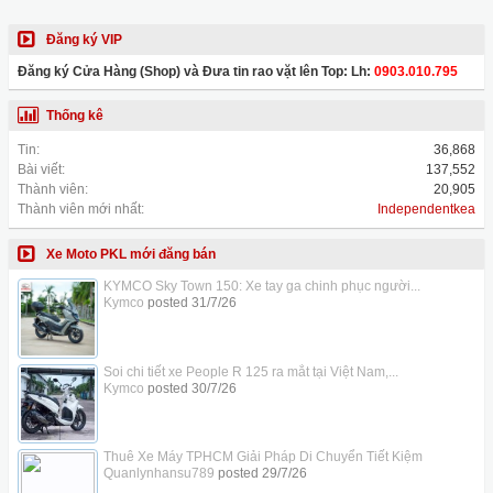
Đăng ký VIP
Đăng ký Cửa Hàng (Shop) và Đưa tin rao vặt lên Top: Lh:
0903.010.795
Thống kê
Tin:
36,868
Bài viết:
137,552
Thành viên:
20,905
Thành viên mới nhất:
Independentkea
Xe Moto PKL mới đăng bán
KYMCO Sky Town 150: Xe tay ga chinh phục người...
Kymco
posted
31/7/26
Soi chi tiết xe People R 125 ra mắt tại Việt Nam,...
Kymco
posted
30/7/26
Thuê Xe Máy TPHCM Giải Pháp Di Chuyển Tiết Kiệm
Quanlynhansu789
posted
29/7/26