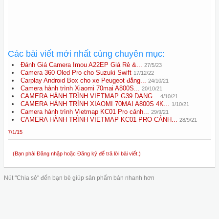
Các bài viết mới nhất cùng chuyên mục:
Đánh Giá Camera Imou A22EP Giá Rẻ &...
27/5/23
Camera 360 Oled Pro cho Suzuki Swift
17/12/22
Carplay Android Box cho xe Peugeot đẳng...
24/10/21
Camera hành trình Xiaomi 70mai A800S...
20/10/21
CAMERA HÀNH TRÌNH VIETMAP G39 DẠNG...
4/10/21
CAMERA HÀNH TRÌNH XIAOMI 70MAI A800S 4K...
1/10/21
Camera hành trình Vietmap KC01 Pro cảnh...
29/9/21
CAMERA HÀNH TRÌNH VIETMAP KC01 PRO CẢNH...
28/9/21
7/1/15
(Bạn phải Đăng nhập hoặc Đăng ký để trả lời bài viết.)
Nút "Chia sẻ" đến bạn bè giúp sản phẩm bán nhanh hơn