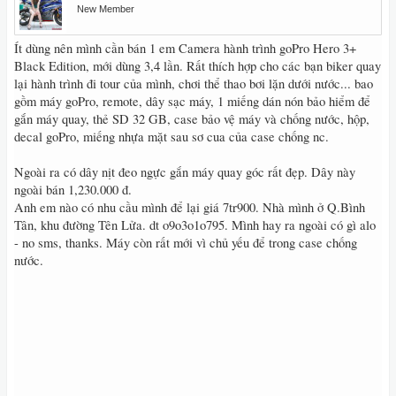
New Member
Ít dùng nên mình cần bán 1 em Camera hành trình goPro Hero 3+
Black Edition, mới dùng 3,4 lần. Rất thích hợp cho các bạn biker quay
lại hành trình đi tour của mình, chơi thể thao bơi lặn dưới nước... bao
gồm máy goPro, remote, dây sạc máy, 1 miếng dán nón bảo hiểm để
gắn máy quay, thẻ SD 32 GB, case bảo vệ máy và chống nước, hộp,
decal goPro, miếng nhựa mặt sau sơ cua của case chống nc.
Ngoài ra có dây nịt đeo ngực gắn máy quay góc rất đẹp. Dây này
ngoài bán 1,230.000 đ.
Anh em nào có nhu cầu mình để lại giá 7tr900. Nhà mình ở Q.Bình
Tân, khu đường Tên Lửa. dt o9o3o1o795. Mình hay ra ngoài có gì alo
- no sms, thanks. Máy còn rất mới vì chủ yếu để trong case chống
nước.