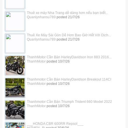
Thuê xe máy Nha Trang dễ dàng hơn nếu bạn biết...
Quanlynhansu789
posted
21/7/26
Thuê Xe Máy Sài Gòn Dễ Hơn Bao Giờ Hết Với Dịch...
Quanlynhansu789
posted
21/7/26
ThanhMotor Cần Bán HarleyDavidson Iron 883 2016...
ThanhMotor
posted
10/7/26
Thanhmotor Cần Bán HarleyDavidson Breakout 114CI
ThanhMotor
posted
10/7/26
Thanhmotor Cần Bán Triumph Trident 660 Model 2022
ThanhMotor
posted
10/7/26
___HONDA CBR 600RR Repsol___