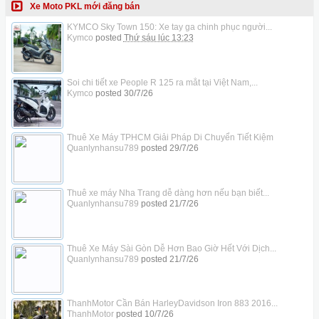
Xe Moto PKL mới đăng bán
KYMCO Sky Town 150: Xe tay ga chinh phục người...
Kymco
posted
Thứ sáu lúc 13:23
Soi chi tiết xe People R 125 ra mắt tại Việt Nam,...
Kymco
posted
30/7/26
Thuê Xe Máy TPHCM Giải Pháp Di Chuyển Tiết Kiệm
Quanlynhansu789
posted
29/7/26
Thuê xe máy Nha Trang dễ dàng hơn nếu bạn biết...
Quanlynhansu789
posted
21/7/26
Thuê Xe Máy Sài Gòn Dễ Hơn Bao Giờ Hết Với Dịch...
Quanlynhansu789
posted
21/7/26
ThanhMotor Cần Bán HarleyDavidson Iron 883 2016...
ThanhMotor
posted
10/7/26