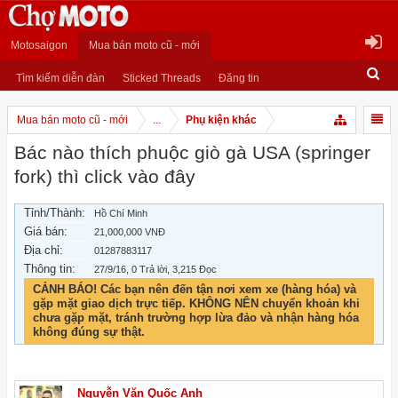
Motosaigon
Mua bán moto cũ - mới
Tìm kiếm diễn đàn
Sticked Threads
Đăng tin
Mua bán moto cũ - mới
...
Phụ kiện khác
Bác nào thích phuộc giò gà USA (springer
fork) thì click vào đây
Tỉnh/Thành:
Hồ Chí Minh
Giá bán:
21,000,000 VNĐ
Địa chỉ:
01287883117
Thông tin:
27/9/16
, 0 Trả lời, 3,215 Đọc
CẢNH BÁO! Các bạn nên đến tận nơi xem xe (hàng hóa) và
gặp mặt giao dịch trực tiếp. KHÔNG NÊN chuyển khoản khi
chưa gặp mặt, tránh trường hợp lừa đảo và nhận hàng hóa
không đúng sự thật.
Nguyễn Văn Quốc Anh