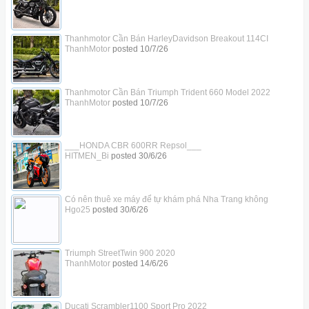
Thanhmotor Cần Bán HarleyDavidson Breakout 114CI
ThanhMotor
posted
10/7/26
Thanhmotor Cần Bán Triumph Trident 660 Model 2022
ThanhMotor
posted
10/7/26
___HONDA CBR 600RR Repsol___
HITMEN_Bi
posted
30/6/26
Có nên thuê xe máy để tự khám phá Nha Trang không
Hgo25
posted
30/6/26
Triumph StreetTwin 900 2020
ThanhMotor
posted
14/6/26
Ducati Scrambler1100 Sport Pro 2022