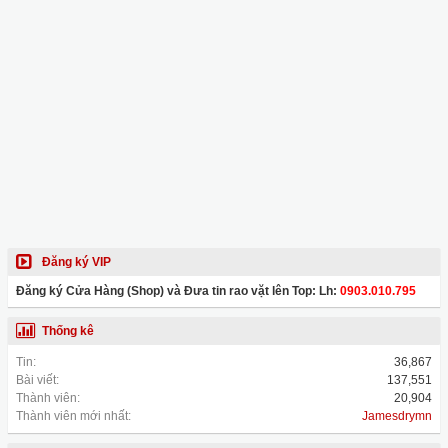
Đăng ký VIP
Đăng ký Cửa Hàng (Shop) và Đưa tin rao vặt lên Top: Lh:
0903.010.795
Thống kê
Tin:
36,867
Bài viết:
137,551
Thành viên:
20,904
Thành viên mới nhất:
Jamesdrymn