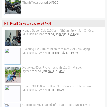
ThanhMotor
posted
14/6/26
Mua Bán xe tay ga, xe số PKN
Honda Super Cub 110 Xanh Nhớt nhập Nhật – Chiếc...
Mua Bán Xe 247
replied
Hôm qua, lúc 16:46
Hyosung GV350X chính thức ra mắt Việt Nam, động...
Mua Bán Xe 247
replied
Thứ bảy lúc 16:36
Xe tay ga 50cc Fi cho học sinh cấp 3 – Vì sao...
Kymco
replied
Thứ sáu lúc 14:32
Honda SH 150 Vetro Blue New Concept – Phiên bản...
Mua Bán Xe 247
replied
24/7/26
CubHouse VN hoàn tất bàn giao Honda Dash 125Fi...