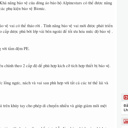
. Khả năng bảo vệ của dòng áo bảo hộ Alpinestars có thể được nâng
các phụ kiện bảo vệ Bionic.
o vệ vai có thể tháo rời . Tính năng bảo vệ vai mới được phát triển
 cấp dược phủ bởi lớp vải bên ngoài để tối ưu hóa mức độ bảo vệ .
g với tấm đệm PE.
u chỉnh theo 2 cấp độ để phù hợp kich cỡ tích hợp thiết bị bảo vệ.
ực lồng ngực, nách và vai sau phù hợp với tất cả các tư thế lái và
ãi trên khủy tay cho phép di chuyển nhiều và giúp giảm mõi mệt
Đă
Lh