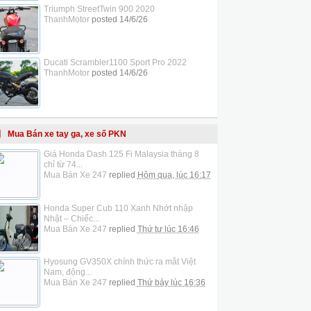
Triumph StreetTwin 900 2020
ThanhMotor
posted
14/6/26
Ducati Scrambler1100 Sport Pro 2022
ThanhMotor
posted
14/6/26
Mua Bán xe tay ga, xe số PKN
Giá Honda Dash 125 Fi Malaysia tháng 8
chỉ từ 74...
Mua Bán Xe 247
replied
Hôm qua, lúc 16:17
Honda Super Cub 110 Xanh Nhớt nhập
Nhật – Chiếc...
Mua Bán Xe 247
replied
Thứ tư lúc 16:46
Hyosung GV350X chính thức ra mắt Việt
Nam, động...
Mua Bán Xe 247
replied
Thứ bảy lúc 16:36