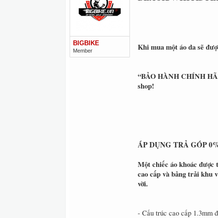
BIGBIKE
Khi mua một áo da sẽ được 
Member
“BẢO HÀNH CHÍNH HÃNG 1
shop!
ÁP DỤNG TRẢ GÓP 0% L
Một chiếc áo khoác được t
cao cấp và bảng trải khu 
vời.
- Cấu trúc cao cấp 1.3mm đa