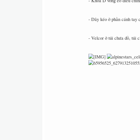
- Khóa D vòng eo điều chỉn
- Dây kéo ở phần cánh tay 
- Velcor ở túi chưa đồ, túi 