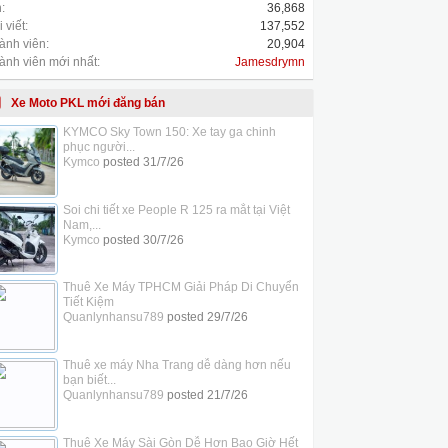
:
36,868
 viết:
137,552
ành viên:
20,904
ành viên mới nhất:
Jamesdrymn
Xe Moto PKL mới đăng bán
KYMCO Sky Town 150: Xe tay ga chinh
phục người...
Kymco
posted
31/7/26
Soi chi tiết xe People R 125 ra mắt tại Việt
Nam,...
Kymco
posted
30/7/26
Thuê Xe Máy TPHCM Giải Pháp Di Chuyển
Tiết Kiệm
Quanlynhansu789
posted
29/7/26
Thuê xe máy Nha Trang dễ dàng hơn nếu
bạn biết...
Quanlynhansu789
posted
21/7/26
Thuê Xe Máy Sài Gòn Dễ Hơn Bao Giờ Hết