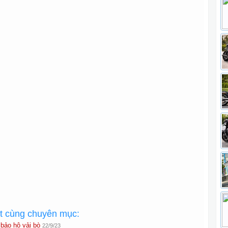
ất cùng chuyên mục:
 bảo hộ vải bò
22/9/23