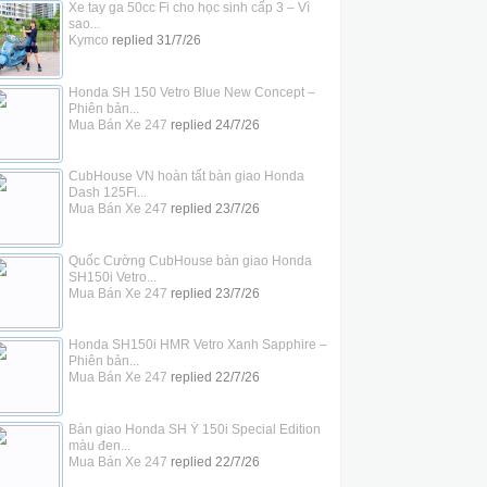
Xe tay ga 50cc Fi cho học sinh cấp 3 – Vì
sao...
Kymco
replied
31/7/26
Honda SH 150 Vetro Blue New Concept –
Phiên bản...
Mua Bán Xe 247
replied
24/7/26
CubHouse VN hoàn tất bàn giao Honda
Dash 125Fi...
Mua Bán Xe 247
replied
23/7/26
Quốc Cường CubHouse bàn giao Honda
SH150i Vetro...
Mua Bán Xe 247
replied
23/7/26
Honda SH150i HMR Vetro Xanh Sapphire –
Phiên bản...
Mua Bán Xe 247
replied
22/7/26
Bàn giao Honda SH Ý 150i Special Edition
màu đen...
Mua Bán Xe 247
replied
22/7/26