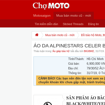
Motosaigon
Mua bán moto cũ - mới
Tìm kiếm diễn đàn
Sticked Threads
Đăng tin
Mua bán moto cũ - mới
Đồ bảo hộ Moto, th
ÁO DA ALPINESTARS CELER 
Thảo luận trong '
Áo giáp bảo hộ
' bắt đầu bởi
BIGBIKE
,
31/7/19
.
Tỉnh/Thành:
Hồ Chí Minh
Giá bán:
6,900,000 V
Địa chỉ:
79/30/52 ÂU
Thông tin:
31/7/19
, 0 Tr
CẢNH BÁO! Các bạn nên đến tận nơi xem xe (
chuyển khoản khi chưa gặp mặt, tránh trườn
SẢN PHẨM ÁO BẢO
BLACK/WHITE/Y