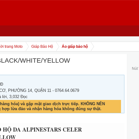
ời trang Moto
Giáp Bảo Hộ
Áo giáp bảo hộ
BLACK/WHITE/YELLOW
Nút
NĐ
 CƠ, PHƯỜNG 14, QUẬN 11 - 0764.64.0679
ả lời, 3,032 Đọc
hàng hóa) và gặp mặt giao dịch trực tiếp. KHÔNG NÊN
g hợp lừa đảo và nhận hàng hóa không đúng sự thật.
 HỘ DA ALPINESTARS CELER
ELLOW