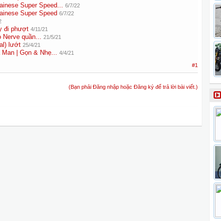
ainese Super Speed...
6/7/22
ainese Super Speed
6/7/22
2
y đi phượt
4/11/21
o Nerve quần...
21/5/21
al) lướt
25/4/21
 Man | Gọn & Nhẹ...
4/4/21
#1
(Bạn phải Đăng nhập hoặc Đăng ký để trả lời bài viết.)