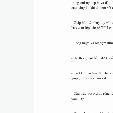
trong trường hợp bị va đập
cao đáng kể khi đi kèm với 
- Giáp bảo vệ khủy tay và bả
bao gồm lớp bảo vệ TPU cao
- Lồng ngực và lót đệm lưn
- Hệ thống nút bấm được điề
- Có lớp thun trải dài khu v
giúp giữ tay áo nằm sát.
- Cấu trúc accordion rộng r
cánh tay.