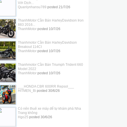
Với Dịch...
Quanlynhansu789
posted
21/7/26
ThanhMotor Cần Bán HarleyDavidson Iron
883 2016...
ThanhMotor
posted
10/7/26
Thanhmotor Cần Bán HarleyDavidson
Breakout 114CI
ThanhMotor
posted
10/7/26
Thanhmotor Cần Bán Triumph Trident 660
Model 2022
ThanhMotor
posted
10/7/26
___HONDA CBR 600RR Repsol___
HITMEN_Bi
posted
30/6/26
Có nên thuê xe máy để tự khám phá Nha
Trang không
Hgo25
posted
30/6/26