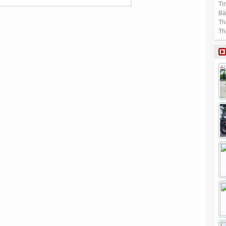
Tin
Bài
Th
Th