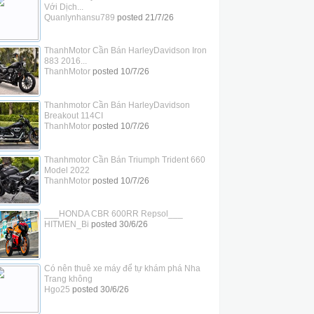
Với Dịch...
Quanlynhansu789
posted
21/7/26
ThanhMotor Cần Bán HarleyDavidson Iron
883 2016...
ThanhMotor
posted
10/7/26
Thanhmotor Cần Bán HarleyDavidson
Breakout 114CI
ThanhMotor
posted
10/7/26
Thanhmotor Cần Bán Triumph Trident 660
Model 2022
ThanhMotor
posted
10/7/26
___HONDA CBR 600RR Repsol___
HITMEN_Bi
posted
30/6/26
Có nên thuê xe máy để tự khám phá Nha
Trang không
Hgo25
posted
30/6/26