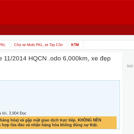
PKL
Chợ xe Moto PKL, xe Tay Côn
KTM
 11/2014 HQCN .odo 6,000km, xe đẹp
Nút
ả lời, 3,904 Đọc
hàng hóa) và gặp mặt giao dịch trực tiếp. KHÔNG NÊN
g hợp lừa đảo và nhận hàng hóa không đúng sự thật.