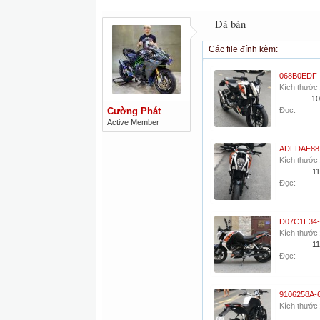
__ Đã bán __
Các file đính kèm:
Kích thước:
10
Cường Phát
Đọc:
Active Member
Kích thước:
11
Đọc:
Kích thước:
11
Đọc:
Kích thước: