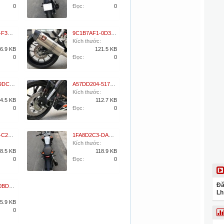
0
Đọc:
0
5AB0FDEB-F3CB-4868-AE71-7FE198D28B78.jpeg
9C1B7AF1-0D3C-436A-BA46-B11110C008E3.jpeg
Kích thước:
6.9 KB
121.5 KB
0
Đọc:
0
068198EA-9DC5-46F5-99CE-BF9C6B58902E.jpeg
A57DD204-5170-4A16-ADA3-1459ED7E40BE.jpeg
Kích thước:
4.5 KB
112.7 KB
0
Đọc:
0
5CE2DC92-C24F-4E83-9A0B-E9F37294AB17.jpeg
1FA8D2C3-DADE-45F8-8340-FCA34CD81BC8.jpeg
Kích thước:
8.5 KB
118.9 KB
0
Đọc:
0
Đă
6E9B4476-0BD5-426D-8DD1-8AB993B097CF.jpeg
Lh
5.9 KB
0