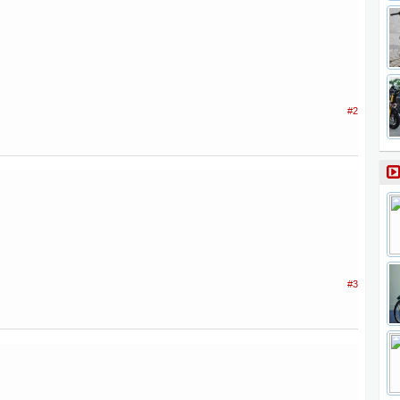
#2
#3