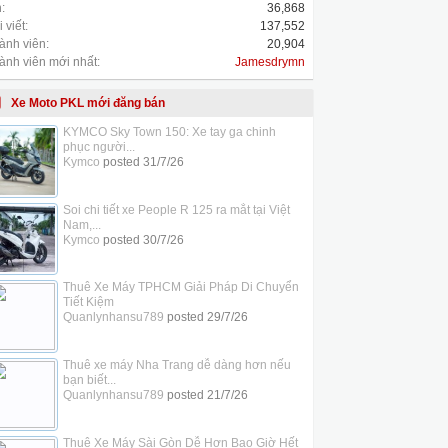
:
36,868
 viết:
137,552
ành viên:
20,904
ành viên mới nhất:
Jamesdrymn
Xe Moto PKL mới đăng bán
KYMCO Sky Town 150: Xe tay ga chinh
phục người...
Kymco
posted
31/7/26
Soi chi tiết xe People R 125 ra mắt tại Việt
Nam,...
Kymco
posted
30/7/26
Thuê Xe Máy TPHCM Giải Pháp Di Chuyển
Tiết Kiệm
Quanlynhansu789
posted
29/7/26
Thuê xe máy Nha Trang dễ dàng hơn nếu
bạn biết...
Quanlynhansu789
posted
21/7/26
Thuê Xe Máy Sài Gòn Dễ Hơn Bao Giờ Hết