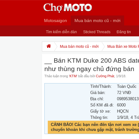
Motosaigon
Mua bán moto cũ - mới
Tìm kiếm diễn đàn
Sticked Threads
Đăng tin
Mua bán moto cũ - mới
Mua Bán xe Moto 
__ Bán KTM Duke 200 ABS date
như thùng ngay chủ đứng bán
Thảo luận trong '
KTM
' bắt đầu bởi
Cường Phát
,
1/9/18
.
Tỉnh/Thành:
Toàn Quốc
Giá bán:
72 VNĐ
Địa chỉ:
0989538013
Số KM đã đi:
6000
Giấy tờ xe:
HQCN
Thông tin:
1/9/18
, 4 Tr
CẢNH BÁO! Các bạn nên đến tận nơi xem xe (
chuyển khoản khi chưa gặp mặt, tránh trườn