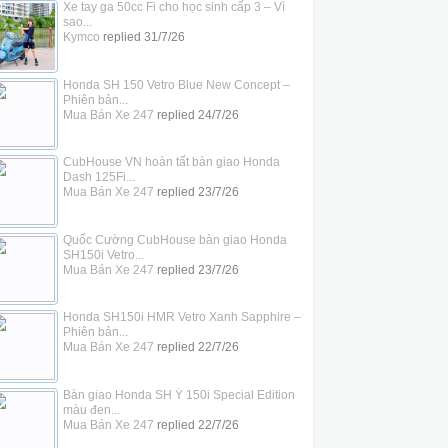
Xe tay ga 50cc Fi cho học sinh cấp 3 – Vì
sao...
Kymco
replied
31/7/26
Honda SH 150 Vetro Blue New Concept –
Phiên bản...
Mua Bán Xe 247
replied
24/7/26
CubHouse VN hoàn tất bàn giao Honda
Dash 125Fi...
Mua Bán Xe 247
replied
23/7/26
Quốc Cường CubHouse bàn giao Honda
SH150i Vetro...
Mua Bán Xe 247
replied
23/7/26
Honda SH150i HMR Vetro Xanh Sapphire –
Phiên bản...
Mua Bán Xe 247
replied
22/7/26
Bàn giao Honda SH Ý 150i Special Edition
màu đen...
Mua Bán Xe 247
replied
22/7/26