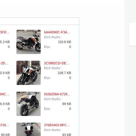
068B0EDF-3FD1-4CA1-ADD7-035B6A452F04.jpeg
6A4A590C-F3A3-469C-940C-F15A54ABA9B1.jpeg
Kích thước:
5.3 KB
119.8 KB
0
Đọc:
0
ADFDAE88-2DB9-4B0D-928E-59E7315A365E.jpeg
2C0982CD-DEFD-4471-93B1-12850CE7BAD4.jpeg
Kích thước:
0.9 KB
108.7 KB
0
Đọc:
0
D07C1E34-94C2-49E2-B4D9-8302B9636A19.jpeg
9106258A-6726-4359-896A-C8203656FB85.jpeg
Kích thước:
6.9 KB
99 KB
0
Đọc:
0
9106258A-6726-4359-896A-C8203656FB85.jpeg
376E0403-BFC2-415F-8B15-6A09F4EE76AB.jpeg
Kích thước:
99 KB
93 KB