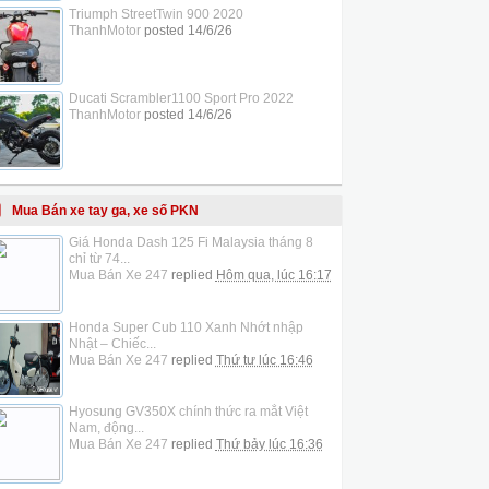
Triumph StreetTwin 900 2020
ThanhMotor
posted
14/6/26
Ducati Scrambler1100 Sport Pro 2022
ThanhMotor
posted
14/6/26
Mua Bán xe tay ga, xe số PKN
Giá Honda Dash 125 Fi Malaysia tháng 8
chỉ từ 74...
Mua Bán Xe 247
replied
Hôm qua, lúc 16:17
Honda Super Cub 110 Xanh Nhớt nhập
Nhật – Chiếc...
Mua Bán Xe 247
replied
Thứ tư lúc 16:46
Hyosung GV350X chính thức ra mắt Việt
Nam, động...
Mua Bán Xe 247
replied
Thứ bảy lúc 16:36