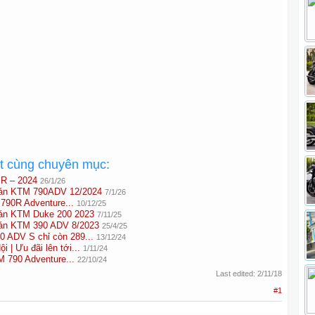
ất cùng chuyên mục:
R – 2024
26/1/26
n KTM 790ADV 12/2024
7/1/26
790R Adventure...
10/12/25
n KTM Duke 200 2023
7/11/25
n KTM 390 ADV 8/2023
25/4/25
 ADV S chỉ còn 289...
13/12/24
| Ưu đãi lên tới...
1/11/24
M 790 Adventure...
22/10/24
Last edited:
2/11/18
#1