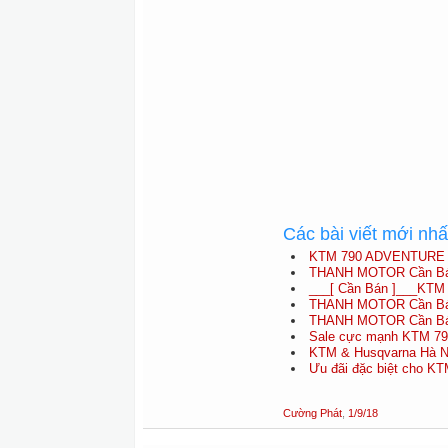
Các bài viết mới nh
KTM 790 ADVENTURE 
THANH MOTOR Cần Bá
___[ Cần Bán ]___KTM 
THANH MOTOR Cần Bá
THANH MOTOR Cần Bá
Sale cực mạnh KTM 790
KTM & Husqvarna Hà Nội 
Ưu đãi đặc biệt cho KT
Cường Phát
,
1/9/18