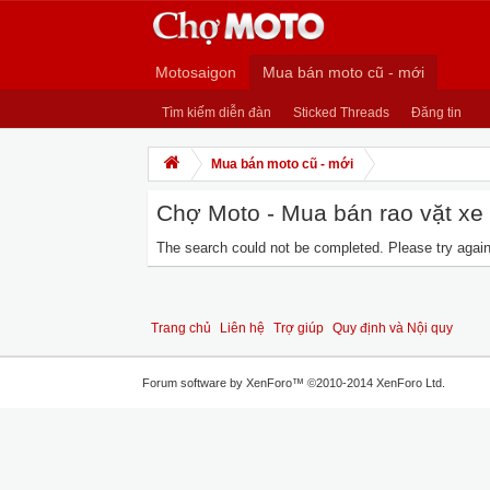
Motosaigon
Mua bán moto cũ - mới
Tìm kiếm diễn đàn
Sticked Threads
Đăng tin
Mua bán moto cũ - mới
Chợ Moto - Mua bán rao vặt xe m
The search could not be completed. Please try again 
Trang chủ
Liên hệ
Trợ giúp
Quy định và Nội quy
Forum software by XenForo™
©2010-2014 XenForo Ltd.