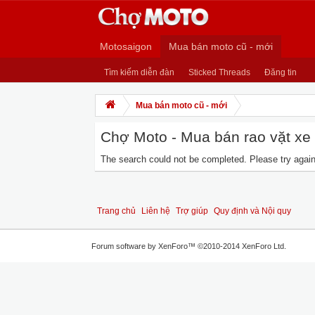
Motosaigon
Mua bán moto cũ - mới
Tìm kiếm diễn đàn
Sticked Threads
Đăng tin
Mua bán moto cũ - mới
Chợ Moto - Mua bán rao vặt xe m
The search could not be completed. Please try again 
Trang chủ
Liên hệ
Trợ giúp
Quy định và Nội quy
Forum software by XenForo™
©2010-2014 XenForo Ltd.