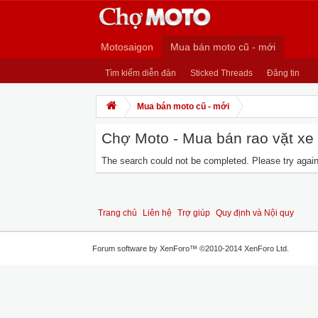
Motosaigon
Mua bán moto cũ - mới
Tìm kiếm diễn đàn
Sticked Threads
Đăng tin
Mua bán moto cũ - mới
Chợ Moto - Mua bán rao vặt xe m
The search could not be completed. Please try again 
Trang chủ
Liên hệ
Trợ giúp
Quy định và Nội quy
Forum software by XenForo™
©2010-2014 XenForo Ltd.