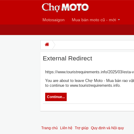
Motosaigon
Mua bán moto cũ - mới
External Redirect
https://www.touristrequirements.info/2025/03/esta-
You are about to leave Chợ Moto - Mua bán rao vặt 
to continue to www.touristrequirements.info.
Continue...
Trang chủ
Liên hệ
Trợ giúp
Quy định và Nội quy