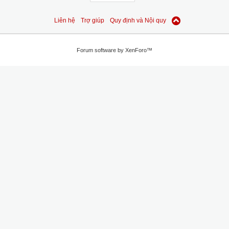
Liên hệ
Trợ giúp
Quy định và Nội quy
Forum software by XenForo™