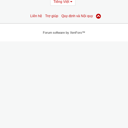
Tiếng Việt
Liên hệ
Trợ giúp
Quy định và Nội quy
Forum software by XenForo™