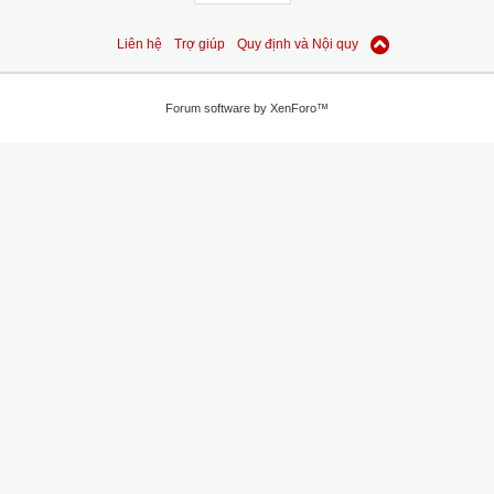
Liên hệ
Trợ giúp
Quy định và Nội quy
Forum software by XenForo™