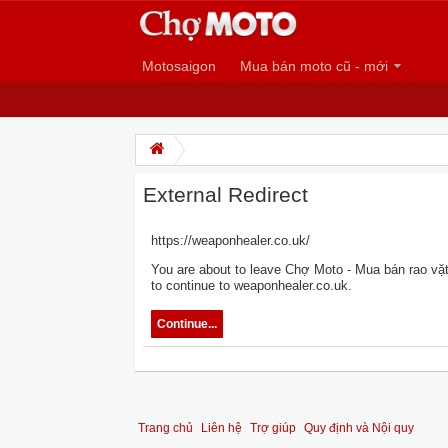
Motosaigon
Mua bán moto cũ - mới
External Redirect
https://weaponhealer.co.uk/
You are about to leave Chợ Moto - Mua bán rao vặt 
to continue to weaponhealer.co.uk.
Continue...
Trang chủ
Liên hệ
Trợ giúp
Quy định và Nội quy