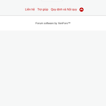
Liên hệ
Trợ giúp
Quy định và Nội quy
Forum software by XenForo™