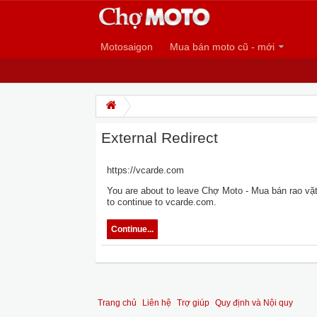
Motosaigon
Mua bán moto cũ - mới
External Redirect
https://vcarde.com
You are about to leave Chợ Moto - Mua bán rao vặt 
to continue to vcarde.com.
Continue...
Trang chủ
Liên hệ
Trợ giúp
Quy định và Nội quy