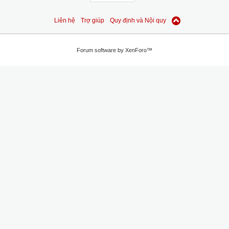
Liên hệ
Trợ giúp
Quy định và Nội quy
Forum software by XenForo™