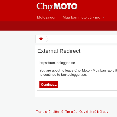
Motosaigon
Mua bán moto cũ - mới
External Redirect
https://tankebloggen.se
You are about to leave Chợ Moto - Mua bán rao vặt 
to continue to tankebloggen.se.
Continue...
Trang chủ
Liên hệ
Trợ giúp
Quy định và Nội quy