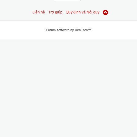
Liên hệ
Trợ giúp
Quy định và Nội quy
Forum software by XenForo™