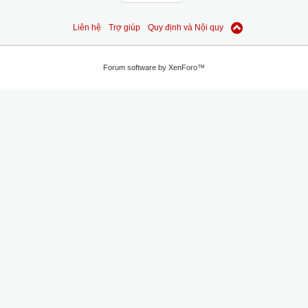
Liên hệ
Trợ giúp
Quy định và Nội quy
Forum software by XenForo™