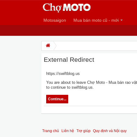
Motosaigon
Mua bán moto cũ - mới
External Redirect
https://swiftblog.us
You are about to leave Chợ Moto - Mua bán rao vặt 
to continue to swiftblog.us.
Continue...
Trang chủ
Liên hệ
Trợ giúp
Quy định và Nội quy