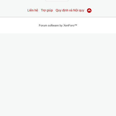
Liên hệ
Trợ giúp
Quy định và Nội quy
Forum software by XenForo™