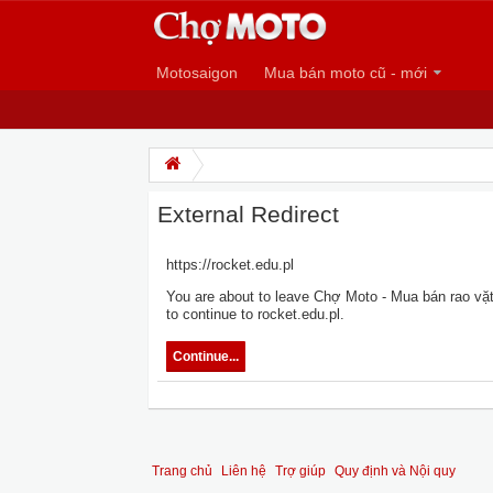
Motosaigon
Mua bán moto cũ - mới
External Redirect
https://rocket.edu.pl
You are about to leave Chợ Moto - Mua bán rao vặt 
to continue to rocket.edu.pl.
Continue...
Trang chủ
Liên hệ
Trợ giúp
Quy định và Nội quy