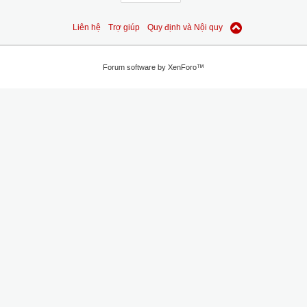
Liên hệ
Trợ giúp
Quy định và Nội quy
Forum software by XenForo™