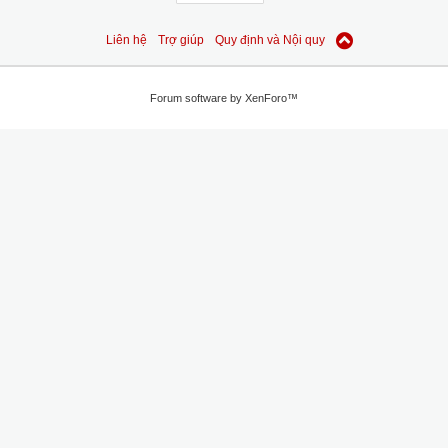
Liên hệ
Trợ giúp
Quy định và Nội quy
Forum software by XenForo™