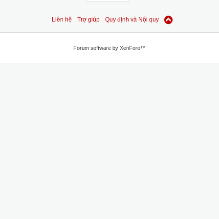
Liên hệ
Trợ giúp
Quy định và Nội quy
Forum software by XenForo™