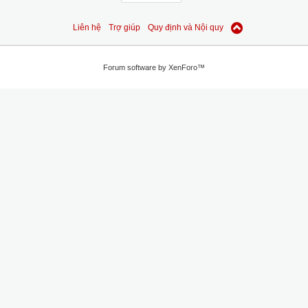
Liên hệ
Trợ giúp
Quy định và Nội quy
Forum software by XenForo™