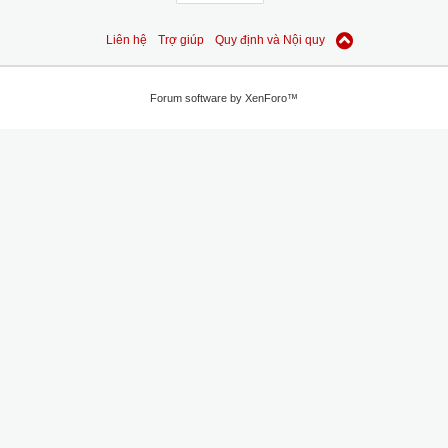
Liên hệ
Trợ giúp
Quy định và Nội quy
Forum software by XenForo™