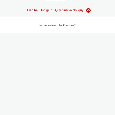
Liên hệ
Trợ giúp
Quy định và Nội quy
Forum software by XenForo™