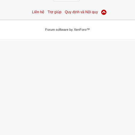
Liên hệ
Trợ giúp
Quy định và Nội quy
Forum software by XenForo™