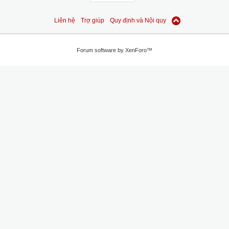
Liên hệ
Trợ giúp
Quy định và Nội quy
Forum software by XenForo™