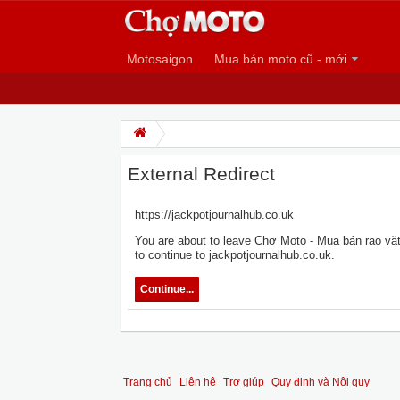
Motosaigon
Mua bán moto cũ - mới
External Redirect
https://jackpotjournalhub.co.uk
You are about to leave Chợ Moto - Mua bán rao vặt 
to continue to jackpotjournalhub.co.uk.
Continue...
Trang chủ
Liên hệ
Trợ giúp
Quy định và Nội quy