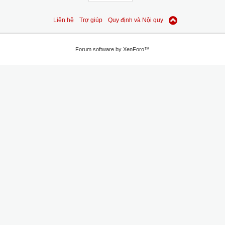
Liên hệ
Trợ giúp
Quy định và Nội quy
Forum software by XenForo™