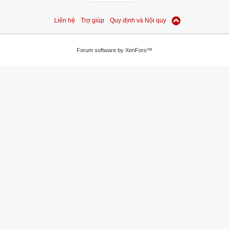
Liên hệ
Trợ giúp
Quy định và Nội quy
Forum software by XenForo™