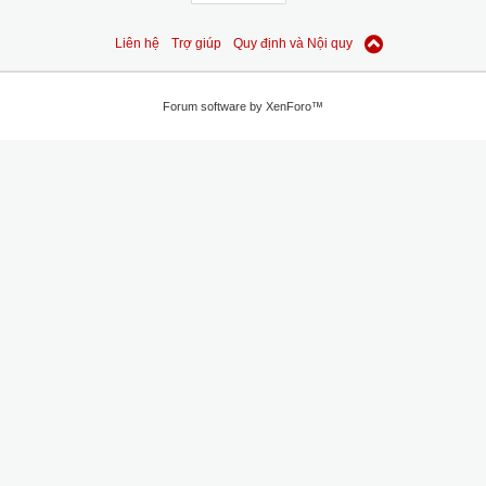
Liên hệ
Trợ giúp
Quy định và Nội quy
Forum software by XenForo™