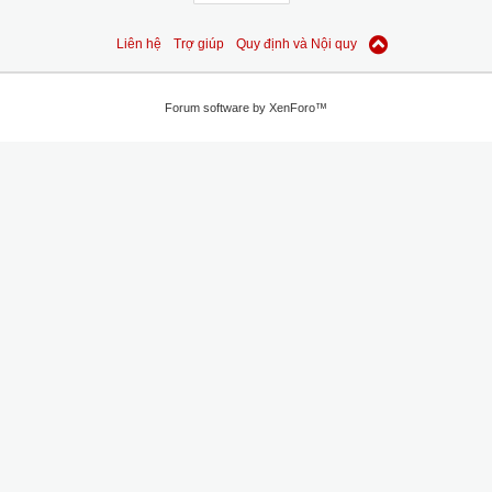
Liên hệ
Trợ giúp
Quy định và Nội quy
Forum software by XenForo™