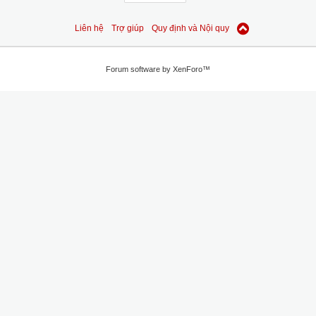
Liên hệ
Trợ giúp
Quy định và Nội quy
Forum software by XenForo™