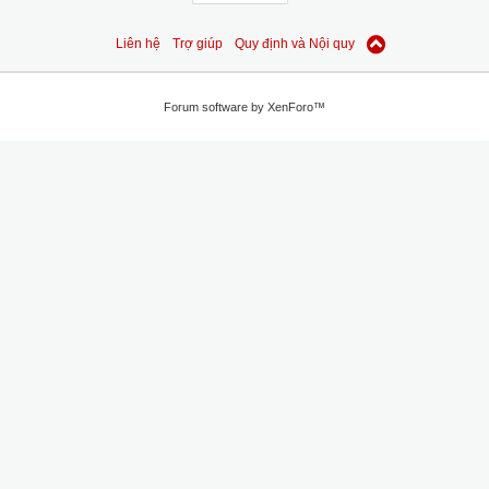
Liên hệ
Trợ giúp
Quy định và Nội quy
Forum software by XenForo™