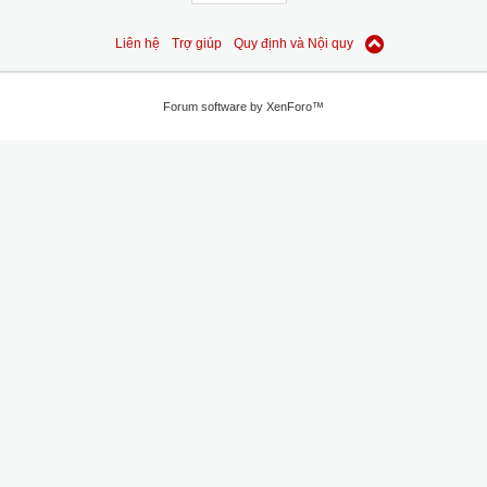
Liên hệ
Trợ giúp
Quy định và Nội quy
Forum software by XenForo™