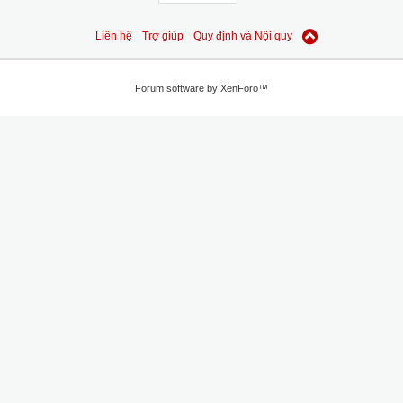
Liên hệ
Trợ giúp
Quy định và Nội quy
Forum software by XenForo™