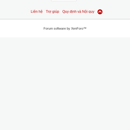
Liên hệ
Trợ giúp
Quy định và Nội quy
Forum software by XenForo™