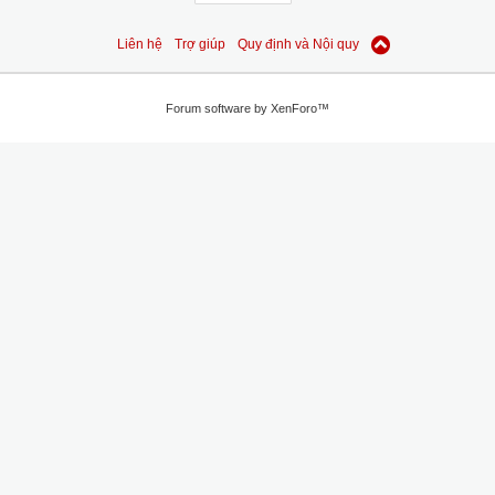
Liên hệ
Trợ giúp
Quy định và Nội quy
Forum software by XenForo™