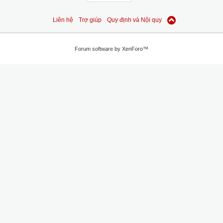
Liên hệ
Trợ giúp
Quy định và Nội quy
Forum software by XenForo™