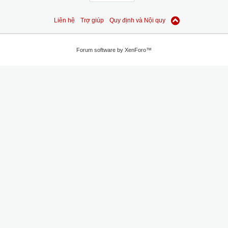
Liên hệ
Trợ giúp
Quy định và Nội quy
Forum software by XenForo™